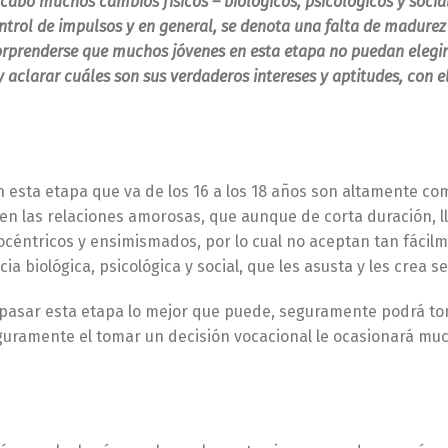
a cabo muchos cambios físicos – biológicos, psicológicos y soci
ntrol de impulsos y en general, se denota una falta de madurez
e sorprenderse que muchos jóvenes en esta etapa no puedan eleg
aclarar cuáles son sus verdaderos intereses y aptitudes, con el
en esta etapa que va de los 16 a los 18 años son altamente c
en las relaciones amorosas, que aunque de corta duración, l
océntricos y ensimismados, por lo cual no aceptan tan fácil
biológica, psicológica y social, que les asusta y les crea se
a pasar esta etapa lo mejor que puede, seguramente podrá 
uramente el tomar un decisión vocacional le ocasionará muc