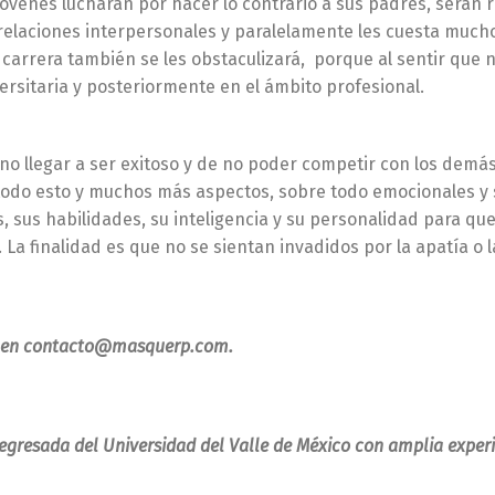
 jóvenes lucharán por hacer lo contrario a sus padres, serán
laciones interpersonales y paralelamente les cuesta mucho 
 de carrera también se les obstaculizará, porque al sentir q
ersitaria y posteriormente en el ámbito profesional.
 no llegar a ser exitoso y de no poder competir con los dem
 todo esto y muchos más aspectos, sobre todo emocionales y 
, sus habilidades, su inteligencia y su personalidad para qu
. La finalidad es que no se sientan invadidos por la apatía 
s en contacto@masquerp.com.
a egresada del Universidad del Valle de México con amplia exper