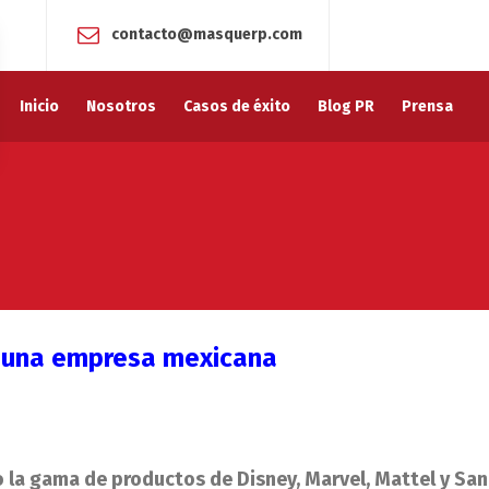
contacto@masquerp.com
Inicio
Nosotros
Casos de éxito
Blog PR
Prensa
y una empresa mexicana
o la gama de productos de Disney, Marvel, Mattel y Sanr