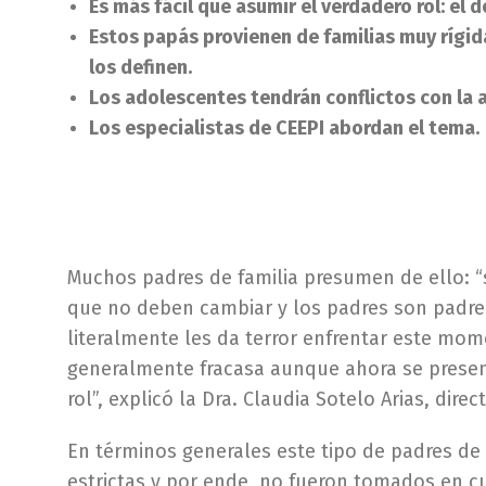
Es más fácil que asumir el verdadero rol: el d
Estos papás provienen de familias muy rígid
los definen.
Los adolescentes tendrán conflictos con la au
Los especialistas de CEEPI abordan el tema.
Muchos padres de familia presumen de ello: “so
que no deben cambiar y los padres son padres
literalmente les da terror enfrentar este m
generalmente fracasa aunque ahora se present
rol”, explicó la Dra. Claudia Sotelo Arias, dire
En términos generales este tipo de padres d
estrictas y por ende, no fueron tomados en cu