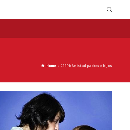
Home
CEEPI: Amistad padres e hijos