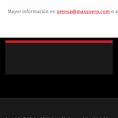
Mayor información en
prensa@masquerp.com
o 