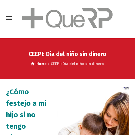
CEEPI: Día del niño sin dinero
Home
CEEPI: Día del niño sin dinero
¿Cómo
festejo a mi
hijo si no
tengo