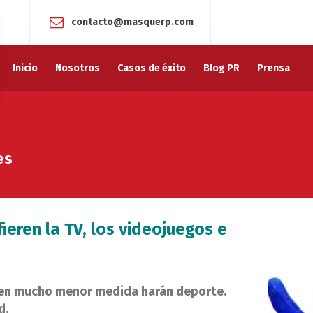
contacto@masquerp.com
Inicio
Nosotros
Casos de éxito
Blog PR
Prensa
es
ieren la TV, los videojuegos e
 y en mucho menor medida harán deporte.
d.