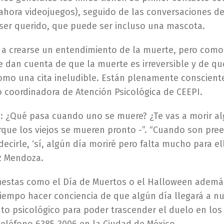
 y ahora videojuegos), seguido de las conversaciones de
n ser querido, que puede ser incluso una mascota.
an a crearse un entendimiento de la muerte, pero com
e dan cuenta de que la muerte es irreversible y de 
o una cita ineludible. Están plenamente conscientes 
o coordinadora de Atención Psicológica de CEEPI.
: ¿Qué pasa cuando uno se muere? ¿Te vas a morir alg
rque los viejos se mueren pronto -”. “Cuando son prees
cirle, ‘sí, algún día moriré pero falta mucho para el
az Mendoza.
 fiestas como el Día de Muertos o el Halloween además
tiempo hacer conciencia de que algún día llegará a n
psicológico para poder trascender el duelo en los n