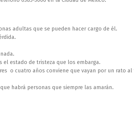
eléfono 6385-3006 en la Ciudad de México.
onas adultas que se pueden hacer cargo de él.
rdida.
 nada.
 el estado de tristeza que los embarga.
es o cuatro años conviene que vayan por un rato al v
 que habrá personas que siempre las amarán.