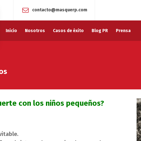
contacto@masquerp.com
Inicio
Nosotros
Casos de éxito
Blog PR
Prensa
ños
uerte con los niños pequeños?
itable.