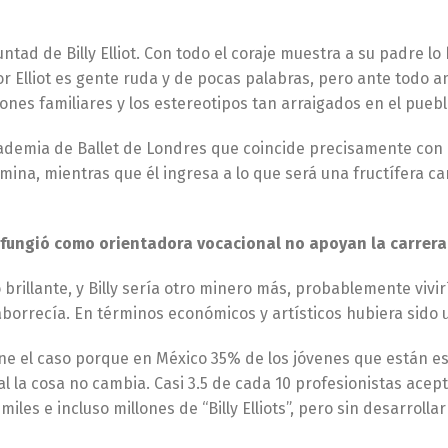
luntad de Billy Elliot. Con todo el coraje muestra a su padre l
or Elliot es gente ruda y de pocas palabras, pero ante todo am
ciones familiares y los estereotipos tan arraigados en el puebl
cademia de Ballet de Londres que coincide precisamente con el
mina, mientras que él ingresa a lo que será una fructífera carr
 fungió como orientadora vocacional no apoyan la carrera 
brillante, y Billy sería otro minero más, probablemente vivi
orrecía. En términos económicos y artísticos hubiera sido 
ene el caso porque en México 35% de los jóvenes que están e
al la cosa no cambia. Casi 3.5 de cada 10 profesionistas ace
miles e incluso millones de “Billy Elliots”, pero sin desarrol