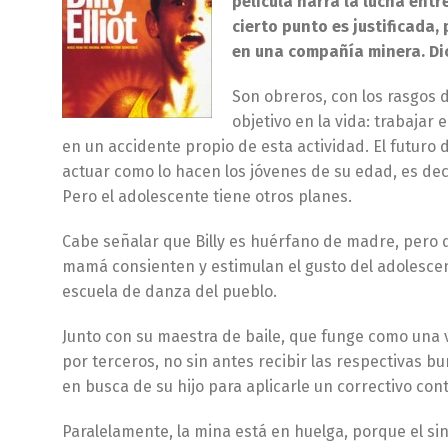
película narra la lucha entre
cierto punto es justificada
en una compañía minera. Di
Son obreros, con los rasgos 
objetivo en la vida: trabajar
en un accidente propio de esta actividad. El futuro
actuar como lo hacen los jóvenes de su edad, es deci
Pero el adolescente tiene otros planes.
Cabe señalar que Billy es huérfano de madre, pero d
mamá consienten y estimulan el gusto del adolescent
escuela de danza del pueblo.
Junto con su maestra de baile, que funge como una v
por terceros, no sin antes recibir las respectivas bur
en busca de su hijo para aplicarle un correctivo co
Paralelamente, la mina está en huelga, porque el s