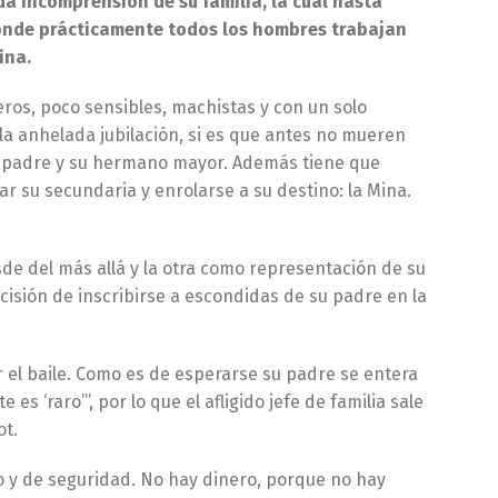
unda incomprensión de su familia, la cual hasta
 donde prácticamente todos los hombres trabajan
ina.
ros, poco sensibles, machistas y con un solo
e la anhelada jubilación, si es que antes no mueren
 su padre y su hermano mayor. Además tiene que
ar su secundaria y enrolarse a su destino: la Mina.
sde del más allá y la otra como representación de su
cisión de inscribirse a escondidas de su padre en la
 el baile. Como es de esperarse su padre se entera
es ‘raro’”, por lo que el afligido jefe de familia sale
ot.
o y de seguridad. No hay dinero, porque no hay