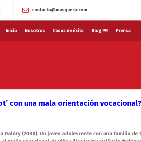
contacto@masquerp.com
Inicio
Nosotros
Casos de éxito
Blog PR
Prensa
iot’ con una mala orientación vocacional
n Daldry (2000). Un joven adolescente con una familia de t