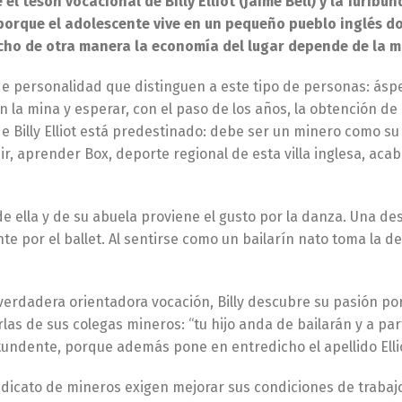
 el tesón vocacional de Billy Elliot (Jaime Bell) y la furib
, porque el adolescente vive en un pequeño pueblo inglés
cho de otra manera la economía del lugar depende de la m
de personalidad que distinguen a este tipo de personas: áspe
 en la mina y esperar, con el paso de los años, la obtención d
 de Billy Elliot está predestinado: debe ser un minero como
r, aprender Box, deporte regional de esta villa inglesa, acab
e ella y de su abuela proviene el gusto por la danza. Una de
e por el ballet. Al sentirse como un bailarín nato toma la de
erdadera orientadora vocación, Billy descubre su pasión por
las de sus colegas mineros: “tu hijo anda de bailarán y a parte 
ntundente, porque además pone en entredicho el apellido Elli
indicato de mineros exigen mejorar sus condiciones de trabaj