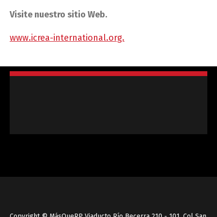
Visite nuestro sitio Web.
www.icrea-international.org.
Copyright © MásQueRP Viaducto Río Becerra 210 - 101. Col San