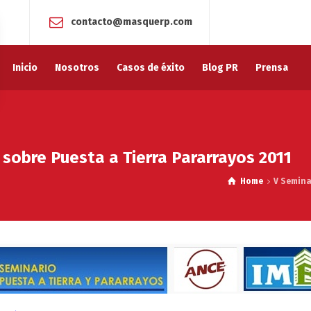
contacto@masquerp.com
Inicio
Nosotros
Casos de éxito
Blog PR
Prensa
sobre Puesta a Tierra Pararrayos 2011
Home
V Semina