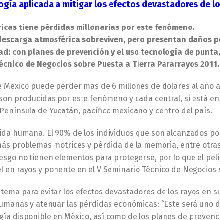
ogía aplicada a mitigar los efectos devastadores de lo
ricas tiene pérdidas millonarias por este fenómeno.
 descarga atmosférica sobreviven, pero presentan daños 
ad: con planes de prevención y el uso tecnología de punta
écnico de Negocios sobre Puesta a Tierra Pararrayos 2011.
e México puede perder más de 6 millones de dólares al año 
as son producidas por este fenómeno y cada central, si está 
 Península de Yucatán, pacífico mexicano y centro del país.
 vida humana. El 90% de los individuos que son alcanzados p
s problemas motrices y pérdida de la memoria, entre otras
esgo no tienen elementos para protegerse, por lo que el peli
ivel en rayos y ponente en el V Seminario Técnico de Negocios 
istema para evitar los efectos devastadores de los rayos en s
manas y atenuar las pérdidas económicas: “Este será uno de 
ogía disponible en México, así como de los planes de prevenc