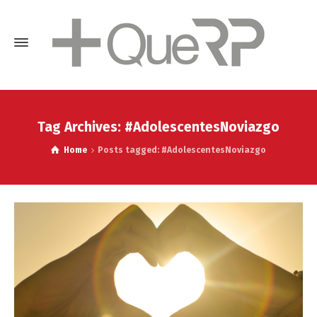
Tag Archives: #AdolescentesNoviazgo
Home
Posts tagged: #AdolescentesNoviazgo