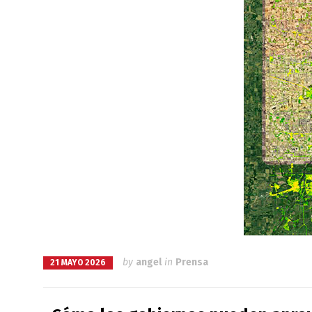
by
angel
in
Prensa
21 MAYO 2026