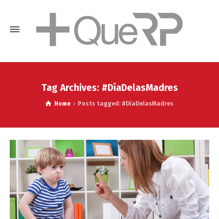
Tag Archives: #DíaDelasMadres
Home
Posts tagged: #DíaDelasMadres