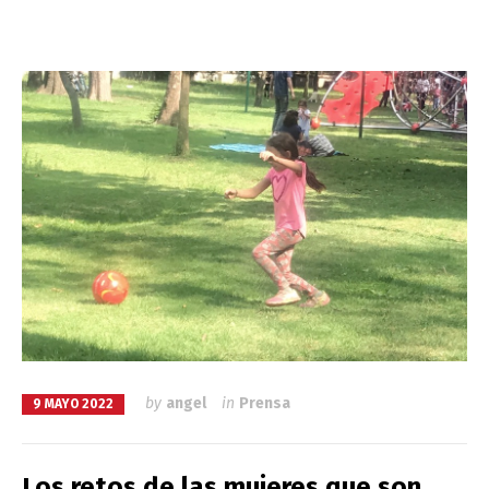
by
angel
in
Prensa
9 MAYO 2022
Los retos de las mujeres que son