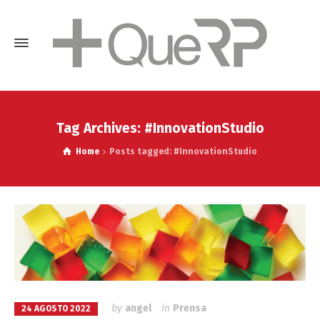
Tag Archives: #InnovationStudio
Home
Posts tagged: #InnovationStudio
by
angel
in
Prensa
24 AGOSTO 2022