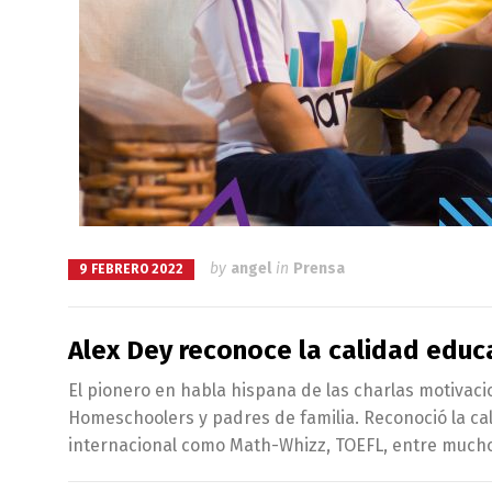
by
angel
in
Prensa
9 FEBRERO 2022
Alex Dey reconoce la calidad educ
El pionero en habla hispana de las charlas motivac
Homeschoolers y padres de familia. Reconoció la cal
internacional como Math-Whizz, TOEFL, entre mucho