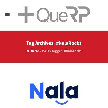
Tag Archives: #NalaRocks
Home
Posts tagged: #NalaRocks