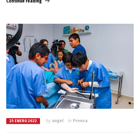
Continue reading
by
angel
in
Prensa
25 ENERO 2022