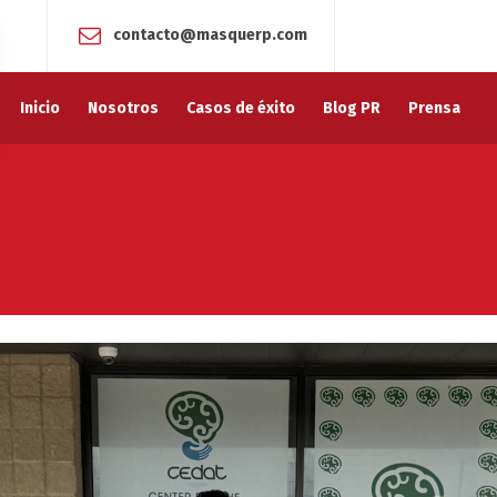
contacto@masquerp.com
Inicio
Nosotros
Casos de éxito
Blog PR
Prensa