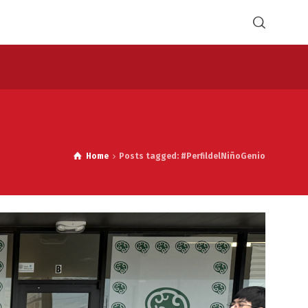
Home
Posts tagged: #PerfildelNiñoGenio