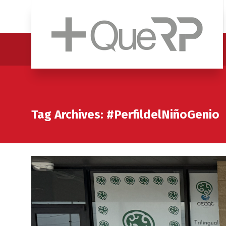
Tag Archives: #PerfildelNiñoGenio