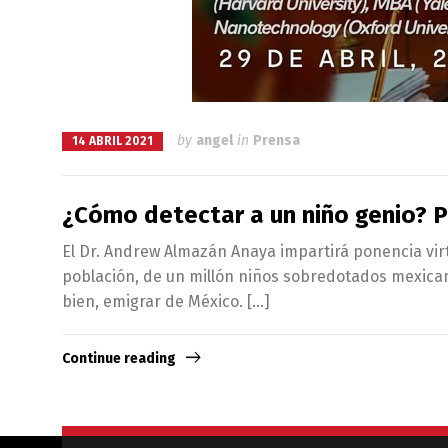
by
angel
in
Prensa
14 ABRIL 2021
¿Cómo detectar a un niño genio? Po
El Dr. Andrew Almazán Anaya impartirá ponencia virt
población, de un millón niños sobredotados mexicano
bien, emigrar de México. […]
Continue reading