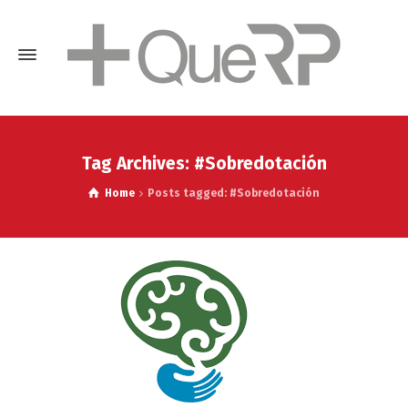
Tag Archives: #Sobredotación
Home
Posts tagged: #Sobredotación