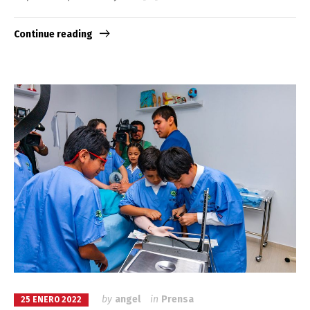
Continue reading
by
angel
in
Prensa
25 ENERO 2022