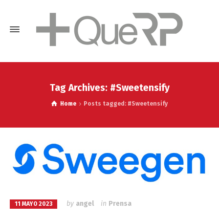
Tag Archives: #Sweetensify
Home
Posts tagged: #Sweetensify
by
angel
in
Prensa
11 MAYO 2023