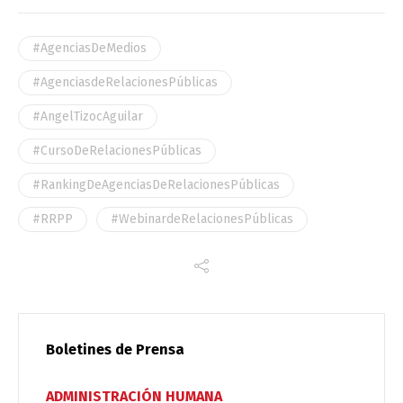
#AgenciasDeMedios
#AgenciasdeRelacionesPúblicas
#AngelTizocAguilar
#CursoDeRelacionesPúblicas
#RankingDeAgenciasDeRelacionesPúblicas
#RRPP
#WebinardeRelacionesPúblicas
Boletines de Prensa
ADMINISTRACIÓN HUMANA