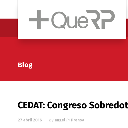
Blog
CEDAT: Congreso Sobredo
27 abril 2016
by
angel
in
Prensa