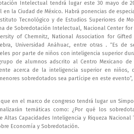
otación Intelectual tendrá lugar este 30 mayo de 2
al en la Ciudad de México. Habrá ponencias de especia
Instituto Tecnológico y de Estudios Superiores de Mo
na de Sobredotación Intelectual, Nacional Center for
rsity of Chemnitz, National Association for Gifted 
ebra, Universidad Anáhuac, entre otras . “Es de s
teles por parte de niños con inteligencia superior du
 grupo de alumnos adscrito al Centro Mexicano d
ente acerca de la inteligencia superior en niños, 
menores sobredotados sea partícipe en este evento”
ó que en el marco de congreso tendrá lugar un Simpo
nalizarán temáticas como: ¿Por qué los sobredot
e Altas Capacidades Inteligencia y Riqueza Nacional 
obre Economía y Sobredotación.