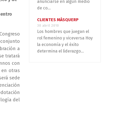
anunciarse en algún medio
de co...
Centro
CLIENTES MÁSQUERP
30 abril 2010
Los hombres que juegan el
 Congreso
rol femenino y viceversa Hoy
 conjunto
la economía y el éxito
bración a
determina el liderazgo...
se tratará
umnos con
 en otras
será sede
enciación
dotación
ología del