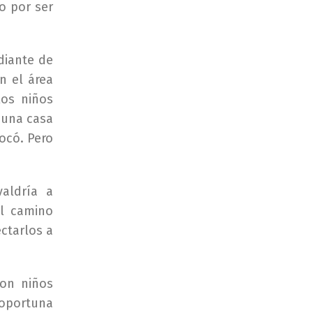
o por ser
diante de
n el área
los niños
 una casa
vocó. Pero
valdría a
l camino
ectarlos a
con niños
 oportuna