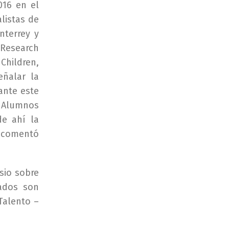
016 en el
listas de
nterrey y
 Research
Children,
eñalar la
rante este
e Alumnos
de ahí la
, comentó
sio sobre
ados son
Talento –