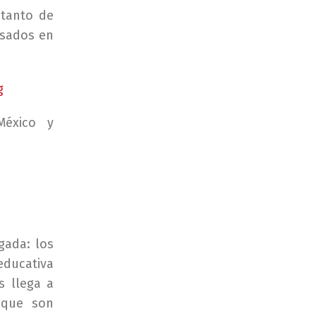
 tanto de
esados en
g
México y
gada: los
educativa
s llega a
 que son