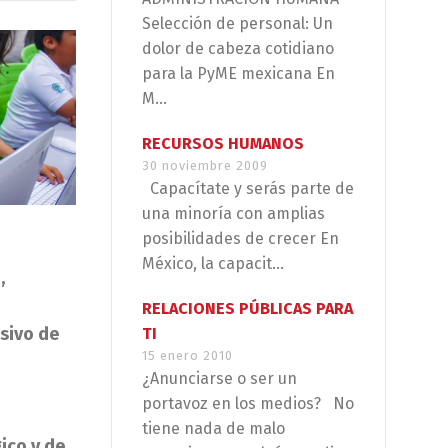
Selección de personal: Un
dolor de cabeza cotidiano
para la PyME mexicana En
M...
RECURSOS HUMANOS
30 noviembre 2009
Capacítate y serás parte de
una minoría con amplias
posibilidades de crecer En
México, la capacit...
,
RELACIONES PÚBLICAS PARA
nsivo de
TI
15 enero 2010
¿Anunciarse o ser un
portavoz en los medios? No
tiene nada de malo
ico y de