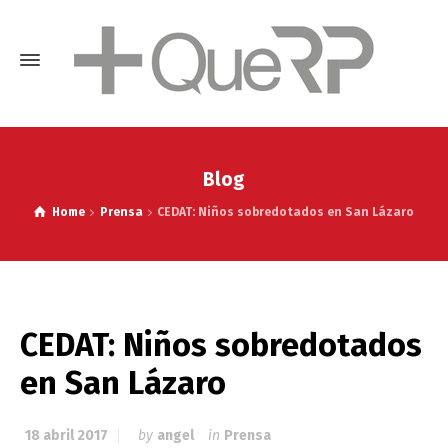
Blog
Home
Prensa
CEDAT: Niños sobredotados en San Lázaro
CEDAT: Niños sobredotados
en San Lázaro
18 abril 2017
by
angel
in
Prensa