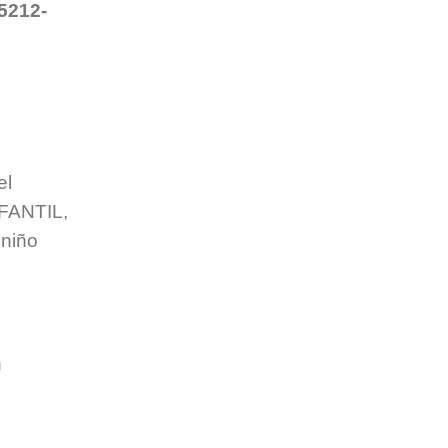
 5212-
el
NFANTIL,
 niño
n