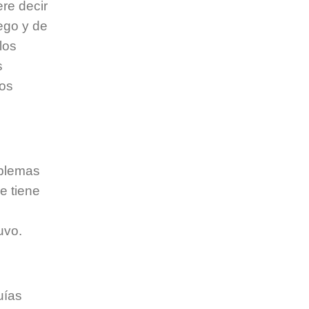
re decir
ego y de
los
s
los
oblemas
e tiene
uvo.
uías