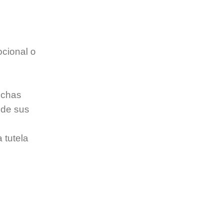
ocional o
uchas
 de sus
 tutela