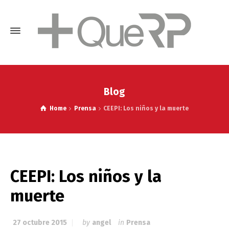
Blog
Home
Prensa
CEEPI: Los niños y la muerte
CEEPI: Los niños y la
muerte
27 octubre 2015
by
angel
in
Prensa