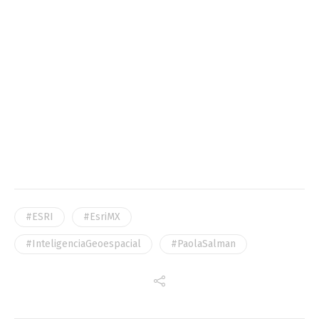
#ESRI
#EsriMX
#InteligenciaGeoespacial
#PaolaSalman