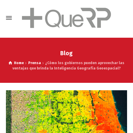
Blog
Home
Prensa
¿Cómo los gobiernos pueden aprovechar las
ventajas que brinda la Inteligencia Geografía Geoespacial?