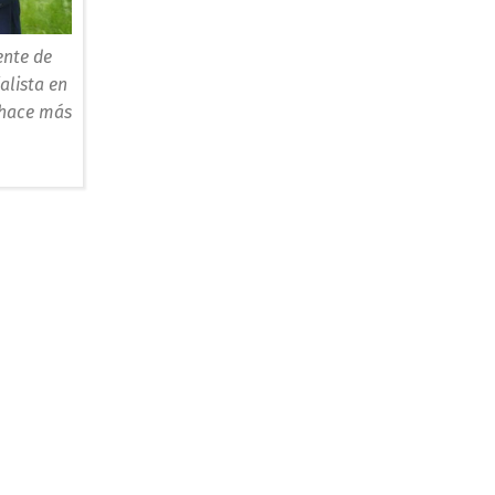
ente de
alista en
 hace más