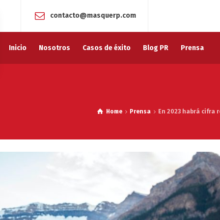
contacto@masquerp.com
Inicio
Nosotros
Casos de éxito
Blog PR
Prensa
Home
Prensa
En 2023 habrá cifra 