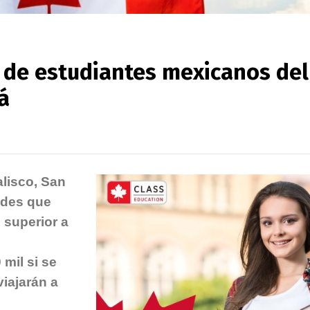
d de estudiantes mexicanos del
á
lisco, San
ades que
 superior a
 mil si se
iajarán a