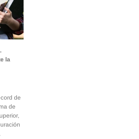
.
e la
récord de
uma de
perior,
duración
,