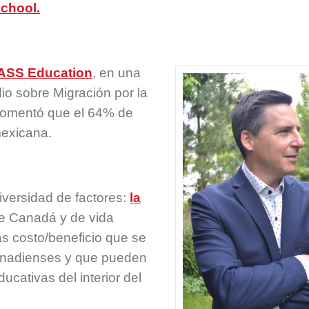
chool.
ASS Education
, en una
o sobre Migración por la
 comentó que el 64% de
mexicana.
versidad de factores:
la
de Canadá y de vida
s costo/beneficio que se
canadienses y que pueden
ucativas del interior del