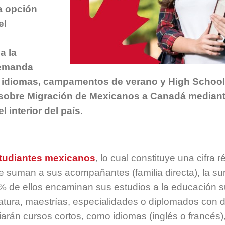
a opción
el
a la
demanda
 idiomas, campamentos de verano y High School
sobre Migración de Mexicanos a Canadá mediant
 interior del país.
studiantes mexicanos
, lo cual constituye una cifra 
se suman a sus acompañantes (familia directa), la s
% de ellos encaminan sus estudios a la educación su
iatura, maestrías, especialidades o diplomados con 
arán cursos cortos, como idiomas (inglés o francés)