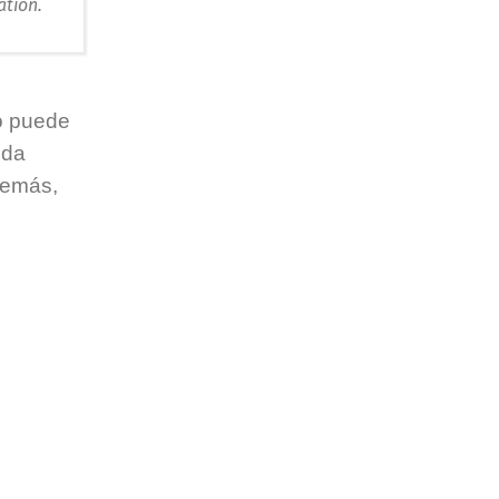
ation.
o puede
ida
demás,