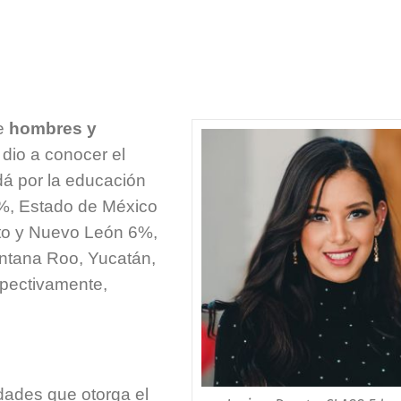
re
hombres y
 dio a conocer el
á por la educación
6%, Estado de México
ato y Nuevo León 6%,
ntana Roo, Yucatán,
pectivamente,
idades que otorga el