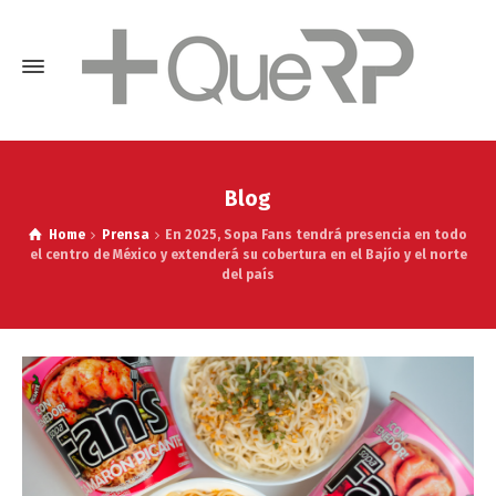
Blog
Home
Prensa
En 2025, Sopa Fans tendrá presencia en todo
el centro de México y extenderá su cobertura en el Bajío y el norte
del país