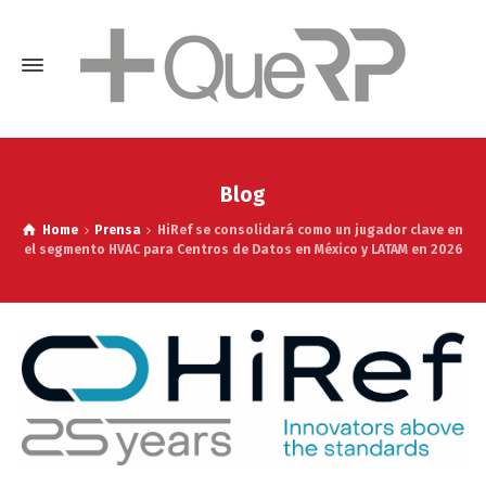
Blog
Home
Prensa
HiRef se consolidará como un jugador clave en
el segmento HVAC para Centros de Datos en México y LATAM en 2026