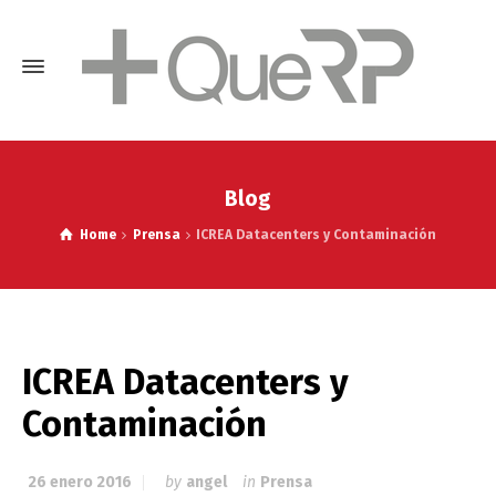
Blog
Home
Prensa
ICREA Datacenters y Contaminación
ICREA Datacenters y
Contaminación
26 enero 2016
by
angel
in
Prensa