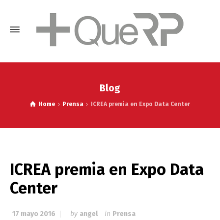
Blog
Home
Prensa
ICREA premia en Expo Data Center
ICREA premia en Expo Data
Center
17 mayo 2016
by
angel
in
Prensa