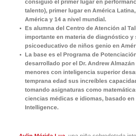
consiguió el primer lugar en performan
talento), primer lugar en América Latina
América y 14 a nivel mundial.
Es alumna del Centro de Atención al Ta
importante en materia de diagnóstico y
psicoeducativo de niños genio en Améri
La base es el Programa de Potenciación
desarrollado por el Dr. Andrew Almazán 
menores con inteligencia superior des
temprana edad sus increíbles capacidad
tomando asignaturas como matemáticas
ciencias médicas e idiomas, basado en t
Intelligence.
Aylin Mérida Lua
,
una niña sobredotada inte