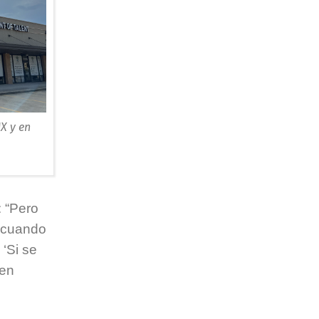
X y en
: “Pero
r cuando
 ‘Si se
yen