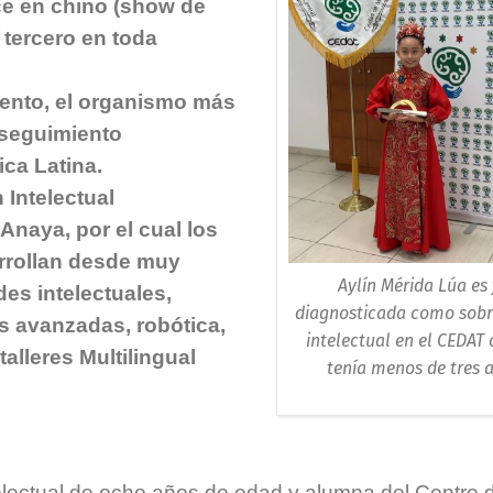
ce en chino (show de
, tercero en toda
lento, el organismo más
 seguimiento
ca Latina.
 Intelectual
Anaya, por el cual los
arrollan desde muy
Aylín Mérida Lúa es 
es intelectuales,
diagnosticada como sob
 avanzadas, robótica,
intelectual en el CEDAT
alleres Multilingual
tenía menos de tres 
lectual de ocho años de edad y alumna del Centro 