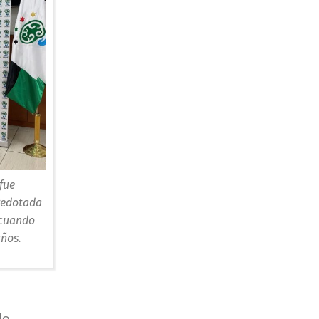
fue
redotada
 cuando
años.
de