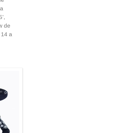
la
’,
w de
 14 a