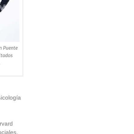
n Puente
ltados
.
sicología
rvard
ociales,