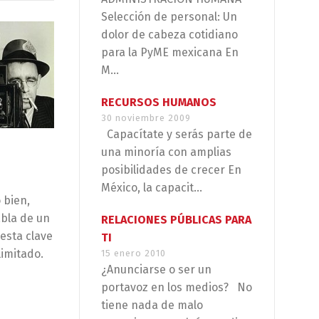
Selección de personal: Un
dolor de cabeza cotidiano
para la PyME mexicana En
M...
RECURSOS HUMANOS
30 noviembre 2009
Capacítate y serás parte de
una minoría con amplias
posibilidades de crecer En
México, la capacit...
 bien,
abla de un
RELACIONES PÚBLICAS PARA
esta clave
TI
imitado.
15 enero 2010
¿Anunciarse o ser un
portavoz en los medios? No
tiene nada de malo