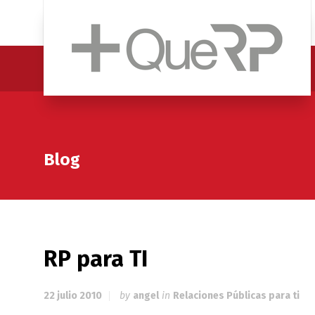
Blog
RP para TI
22 julio 2010
by
angel
in
Relaciones Públicas para ti