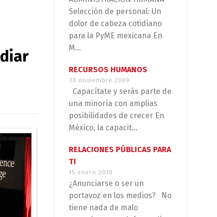
Selección de personal: Un
dolor de cabeza cotidiano
para la PyME mexicana En
M...
diar
RECURSOS HUMANOS
30 noviembre 2009
Capacítate y serás parte de
una minoría con amplias
posibilidades de crecer En
México, la capacit...
RELACIONES PÚBLICAS PARA
TI
15 enero 2010
¿Anunciarse o ser un
portavoz en los medios? No
tiene nada de malo