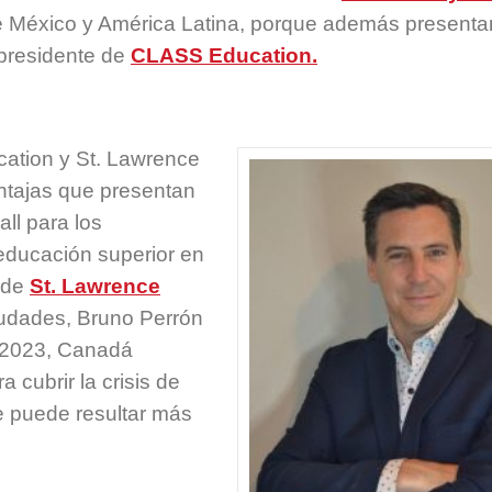
de México y América Latina, porque además presenta
 presidente de
CLASS Education.
ation y St. Lawrence
entajas que presentan
ll para los
educación superior en
 de
St. Lawrence
udades, Bruno Perrón
 2023, Canadá
 cubrir la crisis de
e puede resultar más