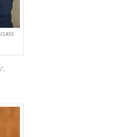
 CLASS
”,