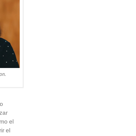
on.
to
zar
omo el
ir el