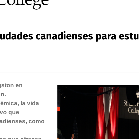
iudades canadienses para estu
gston en
ón.
émica, la vida
tivo que
nadienses, como