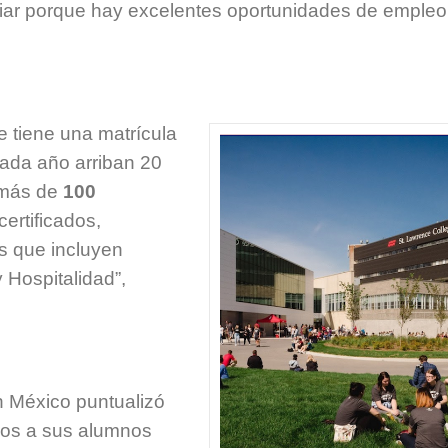
udiar porque hay excelentes oportunidades de empleo
e tiene una matrícula
cada año arriban 20
s más de
100
ertificados,
as que incluyen
 Hospitalidad”,
n México puntualizó
ios a sus alumnos