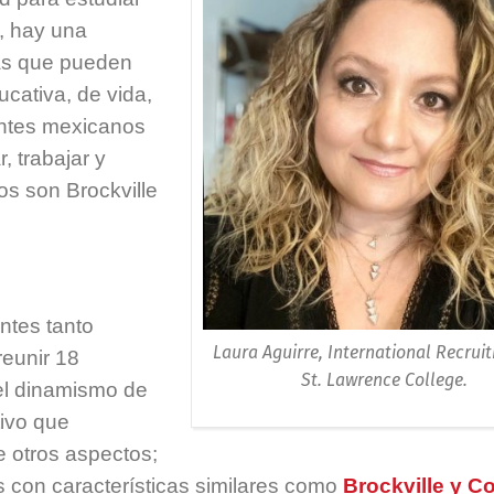
, hay una
as que pueden
cativa, de vida,
antes mexicanos
, trabajar y
os son Brockville
ntes tanto
Laura Aguirre, International Recrui
reunir 18
St. Lawrence College.
el dinamismo de
tivo que
e otros aspectos;
es con características similares como
Brockville y C