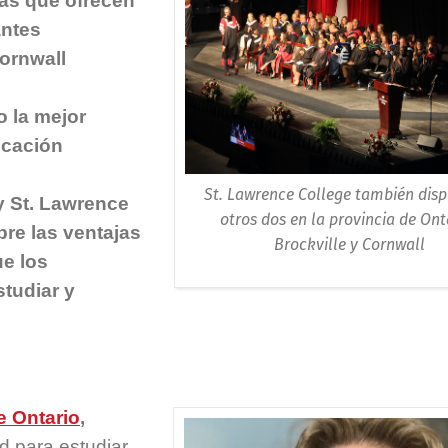
as que ofrecen
antes
Cornwall
 la mejor
ucación
St. Lawrence College también dis
y St. Lawrence
otros dos en la provincia de Ont
bre las ventajas
Brockville y Cornwall
ue los
tudiar y
e Ontario
,
d para estudiar