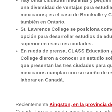
Hay otras ciudades medianas y pequeñ
una diversidad de ventajas para estudi
mexicanos; es el caso de Brockville y 
también en Ontario.
St. Lawrence College se posiciona como
opción para desarrollar estudios de ed
superior en esas tres ciudades.
En rueda de prensa, CLASS Education 
College dieron a conocer un estudio so
que presentan las tres ciudades para q
mexicanos cumplan con su sueño de es
laborar en Canadá.
Recientemente
Kingston, en la provincia d
Canadá, fue catalogada como la mejor ciuda