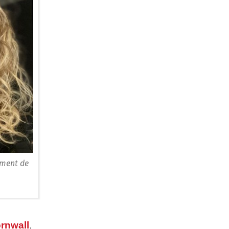
tment de
ornwall
,