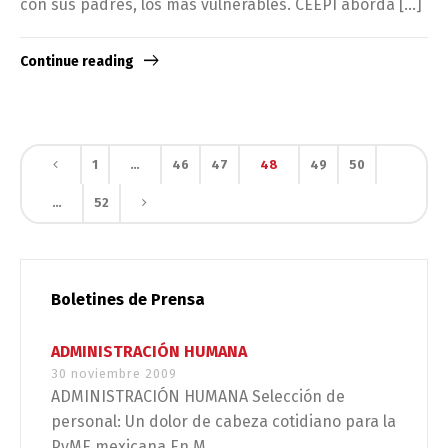
con sus padres, los más vulnerables. CEEPI aborda […]
Continue reading
1
…
46
47
48
49
50
…
52
Boletines de Prensa
ADMINISTRACIÓN HUMANA
30 noviembre 2009
ADMINISTRACIÓN HUMANA Selección de
personal: Un dolor de cabeza cotidiano para la
PyME mexicana En M...